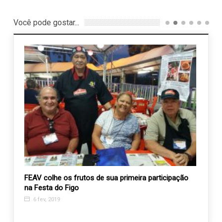
Você pode gostar...
a”, do
FEAV colhe os frutos de sua primeira participação
AEVAL
 mil
na Festa do Figo
favor
6 fev, 2019
27 a