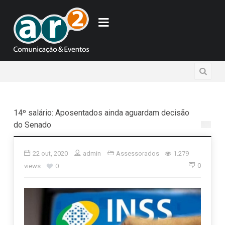
14º salário: Aposentados ainda aguardam decisão
do Senado
22 out, 2020
admin
Assessorados
1.279
0
views
0