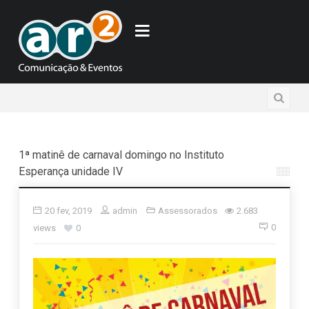
1ª matinê de carnaval domingo no Instituto
Esperança unidade IV
20 fev, 2019
admin
Assessorados
2.683
0
views
0