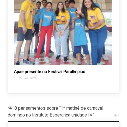
Apae presente no Festival Paralímpico
Atrav
saber
24 set, 2024
24 j
0 pensamentos sobre “1ª matinê de carnaval
domingo no Instituto Esperança unidade IV”