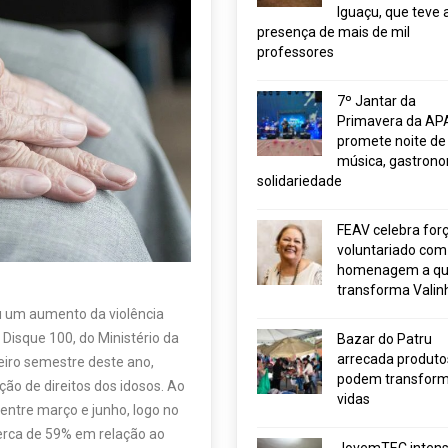
Iguaçu, que teve 
presença de mais de mil
professores
7º Jantar da
Primavera da AP
promete noite de
música, gastrono
solidariedade
FEAV celebra for
voluntariado com
homenagem a q
transforma Valin
u um aumento da violência
Disque 100, do Ministério da
Bazar do Patru
arrecada produto
meiro semestre deste ano,
podem transform
ção de direitos dos idosos. Ao
vidas
entre março e junho, logo no
erca de 59% em relação ao