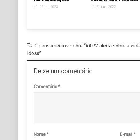
7
19 jul, 2023
21 jun, 2022
0 pensamentos sobre “AAPV alerta sobre a violê
idosa”
Deixe um comentário
Comentário
*
Nome
*
E-mail
*