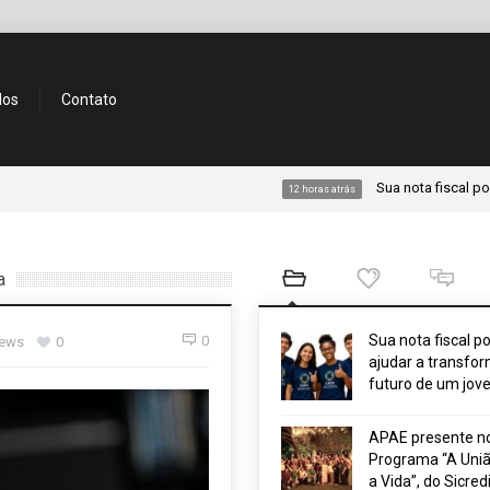
dos
Contato
Sua nota fiscal pode ajudar 
12 horas atrás
a
Sua nota fiscal p
0
iews
0
ajudar a transfor
futuro de um jov
APAE presente n
Programa “A Uniã
a Vida”, do Sicred