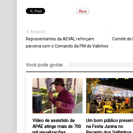
Anterior
Representantes da AEVAL reforçam
Comitê de 
parceria com o Comando da PM de Valinhos
Você pode gostar...
os Velhinhos
Vídeo de assistido da
Um bom público presen
s passa por
APAE atinge mais de 700
na Festa Junina no
mil visualizações
Recanto dos Velhinhos