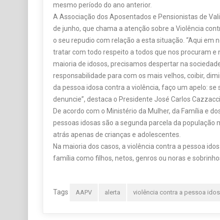
mesmo período do ano anterior.
A Associação dos Aposentados e Pensionistas de Vali
de junho, que chama a atenção sobre a Violência contr
o seu repudio com relação a esta situação. “Aqui em
tratar com todo respeito a todos que nos procuram e 
maioria de idosos, precisamos despertar na sociedad
responsabilidade para com os mais velhos, coibir, dim
da pessoa idosa contra a violência, faço um apelo: se 
denuncie”, destaca o Presidente José Carlos Cazzacci
De acordo com o Ministério da Mulher, da Família e do
pessoas idosas são a segunda parcela da população ma
atrás apenas de crianças e adolescentes.
Na maioria dos casos, a violência contra a pessoa ido
família como filhos, netos, genros ou noras e sobrinho
Tags
AAPV
alerta
violência contra a pessoa ido