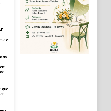
a
AE
mia e
ça do
uem
hos
s que
ar