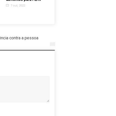
17.621/2023 a favor das
APAE Val
7 out, 2022
mulheres
6 dez, 2
31 mar, 2023
ncia contra a pessoa