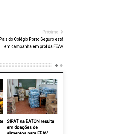
Próximo
Pais do Colégio Porto Seguro está
em campanha em prol da FEAV
te
SIPAT na EATON resulta
Grupo Rosa e Amor
Semana 
em doações de
promove encontro para
deficiênc
alimentos para FEAV
debater sobre a Lei
participa