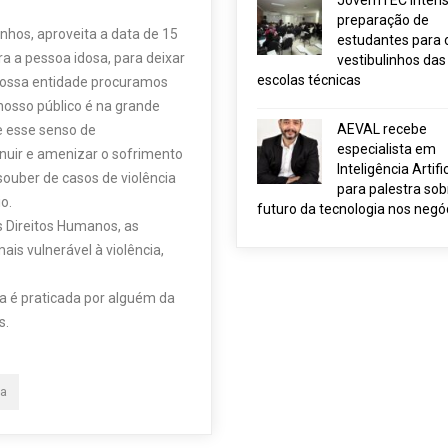
JovemTEC intensi
preparação de
nhos, aproveita a data de 15
estudantes para 
a a pessoa idosa, para deixar
vestibulinhos das
escolas técnicas
 nossa entidade procuramos
nosso público é na grande
AEVAL recebe
e esse senso de
especialista em
inuir e amenizar o sofrimento
Inteligência Artific
souber de casos de violência
para palestra sob
o.
futuro da tecnologia nos negó
s Direitos Humanos, as
is vulnerável à violência,
sa é praticada por alguém da
s.
sa