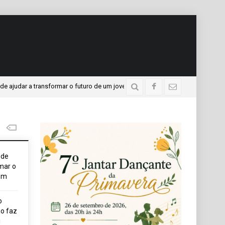
a transformar o futuro de um jovem
APAE presente no Pr
3 dias atrás
ode
mar o
em
o
o faz
i