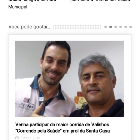
Municipal
Você pode gostar...
sa
Venha participar da maior corrida de Valinhos
2º ja
“Correndo pela Saúde” em prol da Santa Casa
Velhi
12 set, 2019
4 se