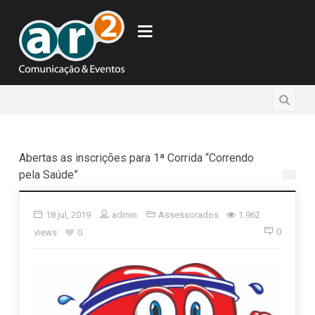
Abertas as inscrições para 1ª Corrida “Correndo
pela Saúde”
18 jul, 2019
admin
Assessorados
1.962
0
views
0