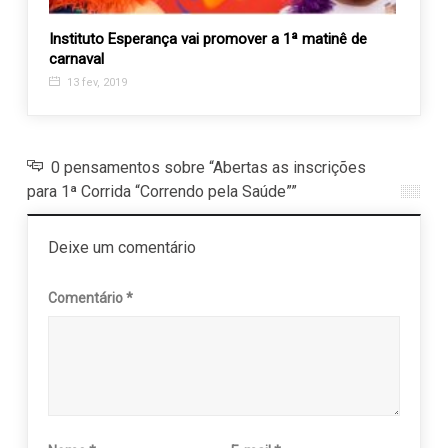
os da
Instituto Esperança vai promover a 1ª matinê de
AEVAL
carnaval
ident
13 fev, 2019
11 j
0 pensamentos sobre “Abertas as inscrições
para 1ª Corrida “Correndo pela Saúde””
Deixe um comentário
Comentário
*