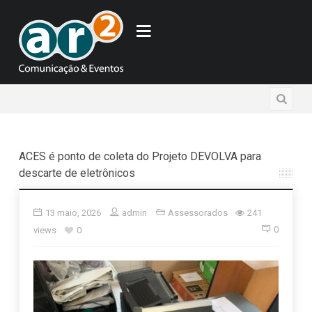
ACES é ponto de coleta do Projeto DEVOLVA para
descarte de eletrônicos
13 maio, 2026
admin
Assessorados
241
0
views
0