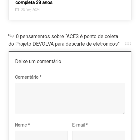
completa 38 anos
Velhi
23 fev, 2024
11 m
0 pensamentos sobre “ACES é ponto de coleta
do Projeto DEVOLVA para descarte de eletrônicos”
Deixe um comentário
Comentário
*
Nome
*
E-mail
*