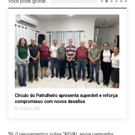
Você pode gostar...
Círculo do Patrulheiro apresenta superávit e reforça
Círcu
compromisso com novos desafios
progr
8 maio, 2025
13 j
0 pensamentos sobre “AEVAL apoia campanha