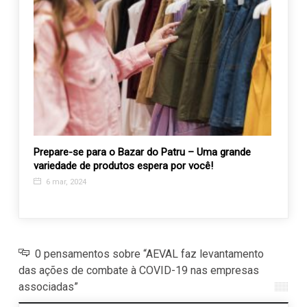
as
Prepare-se para o Bazar do Patru – Uma grande
Coste
variedade de produtos espera por você!
Valin
6 mar, 2024
4 se
0 pensamentos sobre “AEVAL faz levantamento
das ações de combate à COVID-19 nas empresas
associadas”