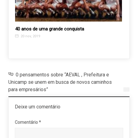
40 anos de uma grande conquista
APAE 
Turbi
20 nov, 2019
21 a
0 pensamentos sobre “AEVAL , Prefeitura e
Unicamp se unem em busca de novos caminhos
para empresários”
Deixe um comentário
Comentário
*