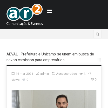
AEVAL , Prefeitura e Unicamp se unem em busca de
novos caminhos para empresários
16 mar, 2021
admin
Assessorados
1.147
0
views
0