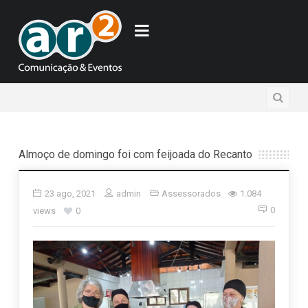
Almoço de domingo foi com feijoada do Recanto
23 ago, 2021
admin
Assessorados
1.084
0
views
0