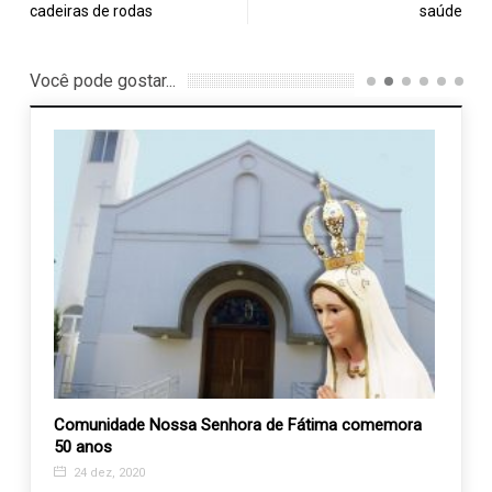
cadeiras de rodas
saúde
Você pode gostar...
s
Comunidade Nossa Senhora de Fátima comemora
APAE 
50 anos
cupon
24 dez, 2020
26 j