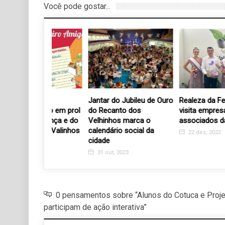
Você pode gostar...
ia de
Jantar do Jubileu de Ouro
Realeza da Festa do Fi
Amigo em prol
do Recanto dos
visita empresários
 Criança e do
Velhinhos marca o
associados da AEVAL
e de Valinhos
calendário social da
22 dez, 2022
cidade
7
31 out, 2023
0 pensamentos sobre “Alunos do Cotuca e Proje
participam de ação interativa”