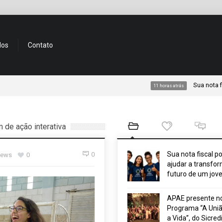
dos
Contato
Sua nota fiscal po
11 horas atrás
 de ação interativa
Sua nota fiscal p
0
iews
0
ajudar a transfor
futuro de um jov
APAE presente n
Programa “A Uniã
a Vida”, do Sicred