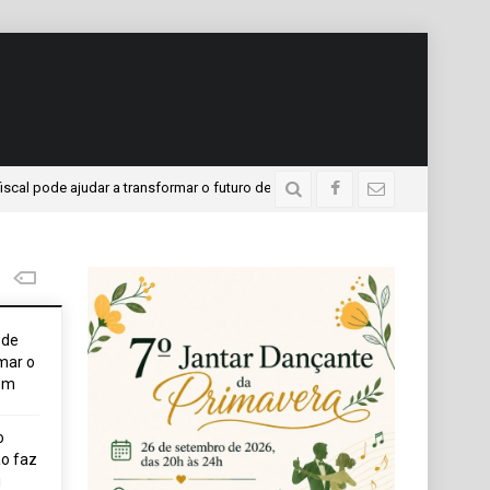
de ajudar a transformar o futuro de um jovem
APAE prese
2 dias atrás
ode
mar o
em
o
o faz
i