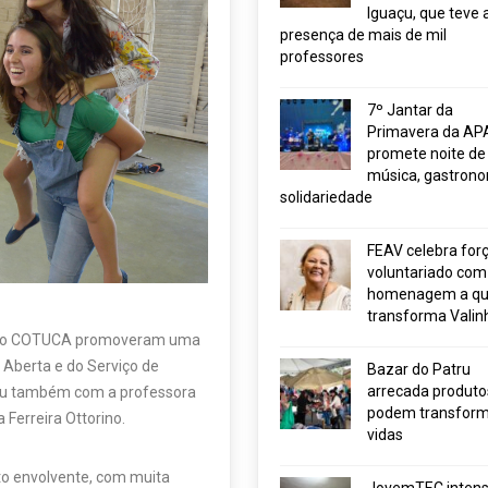
Iguaçu, que teve 
presença de mais de mil
professores
7º Jantar da
Primavera da AP
promete noite de
música, gastrono
solidariedade
FEAV celebra for
voluntariado com
homenagem a q
transforma Valin
égio COTUCA promoveram uma
 Aberta e do Serviço de
Bazar do Patru
arrecada produto
tou também com a professora
podem transform
 Ferreira Ottorino.
vidas
o envolvente, com muita