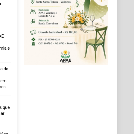
a
AE
mia e
ça do
uem
hos
s que
ar