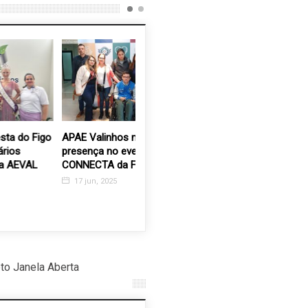
go
APAE Valinhos marca
Yakissoba Solidário:
Voluntari
presença no evento
Grupo Rosa e Amor
Programa
CONNECTA da FEAPAES
lança venda de porções
Solidária
congeladas para
oportuni
17 jun, 2025
fortalecer ações sociais
quer tran
3 set, 2025
22 jul, 2
to Janela Aberta