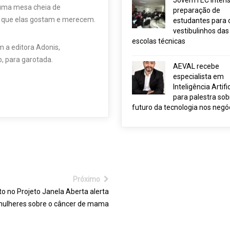
JovemTEC intensi
e uma mesa cheia de
preparação de
o que elas gostam e merecem.
estudantes para 
vestibulinhos das
escolas técnicas
 a editora Adonis,
o, para garotada.
AEVAL recebe
especialista em
Inteligência Artific
para palestra sob
futuro da tecnologia nos negó
Próximo
o no Projeto Janela Aberta alerta
ulheres sobre o câncer de mama