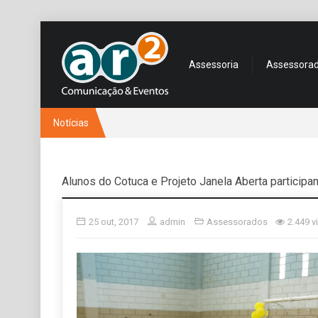
Assessoria
Assessora
Notícias
Alunos do Cotuca e Projeto Janela Aberta participam
25 out, 2017
admin
Assessorados
2.449 v