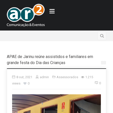
APAE de Jarinu reúne assistidos e familiares em
grande festa do Dia das Crianças
8 out, 2021
admin
Assessorados
1.215
0
views
0