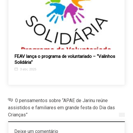
 19,
FEAV lança o programa de voluntariado – “Valinhos
Vem a
Solidária”
muito
cânce
3 abr, 2025
12 s
0 pensamentos sobre “APAE de Jarinu reúne
assistidos e familiares em grande festa do Dia das
Crianças”
Deixe um comentário