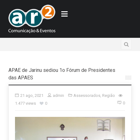
APAE de Jarinu sediou 1o Fórum de Presidentes
das APAES
21 ago, 2021
admin
Assessorados
,
Região
0
1.477 views
0