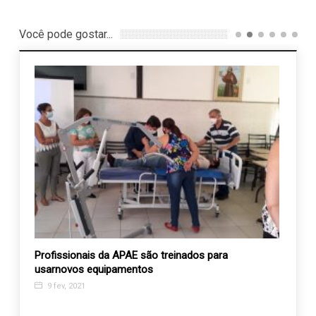
Você pode gostar...
Profissionais da APAE são treinados para
Orque
usarnovos equipamentos
Indai
region
9 fev, 2021
7 no