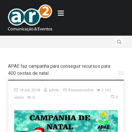
APAE faz campanha para conseguir recursos para
400 cestas de natal
18 out, 2018
admin
Assessorados
2.167
0
views
0