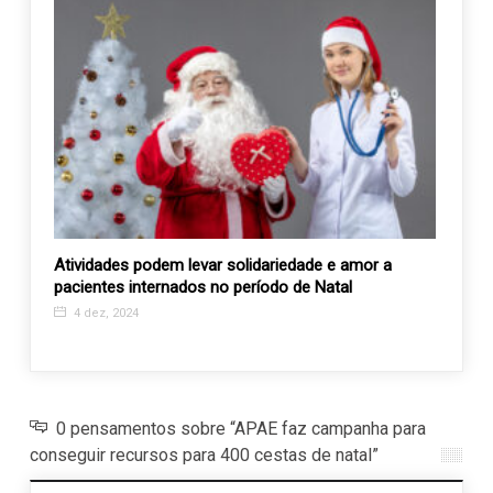
 do
Atividades podem levar solidariedade e amor a
Proje
pacientes internados no período de Natal
inscr
4 dez, 2024
20 f
0 pensamentos sobre “APAE faz campanha para
conseguir recursos para 400 cestas de natal”