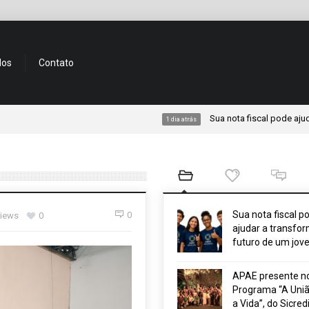
dos
Contato
Sua nota fiscal pode ajudar a tran
1 dia atrás
Sua nota fiscal p
0
views
0
ajudar a transfor
futuro de um jov
APAE presente n
Programa “A Uniã
a Vida”, do Sicred