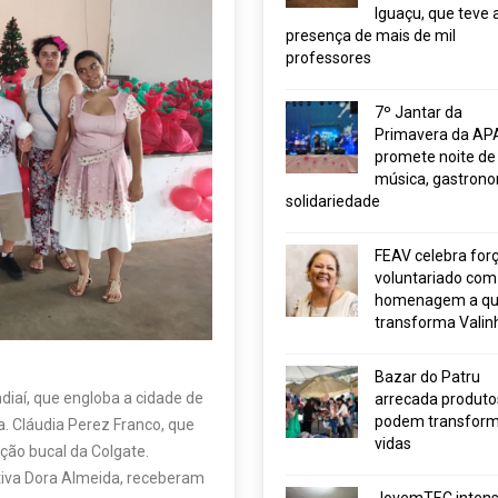
Iguaçu, que teve 
presença de mais de mil
professores
7º Jantar da
Primavera da AP
promete noite de
música, gastrono
solidariedade
FEAV celebra for
voluntariado com
homenagem a q
transforma Valin
Bazar do Patru
diaí, que engloba a cidade de
arrecada produto
podem transform
a. Cláudia Perez Franco, que
vidas
ção bucal da Colgate.
tiva Dora Almeida, receberam