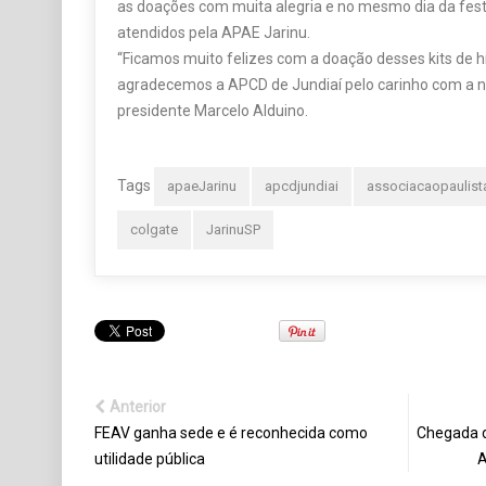
as doações com muita alegria e no mesmo dia da festa
atendidos pela APAE Jarinu.
“Ficamos muito felizes com a doação desses kits de h
agradecemos a APCD de Jundiaí pelo carinho com a n
presidente Marcelo Alduino.
Tags
apaeJarinu
apcdjundiai
associacaopaulist
colgate
JarinuSP
Anterior
FEAV ganha sede e é reconhecida como
Chegada d
utilidade pública
A