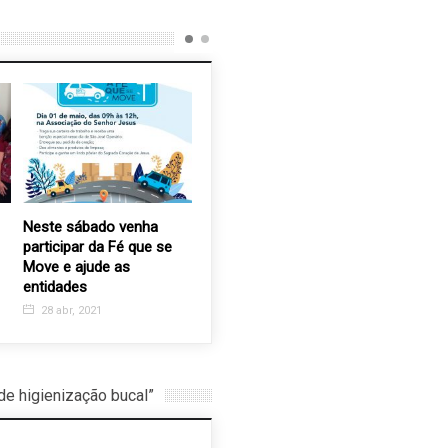
Neste sábado venha
Gabi Sorroce é a
AAPV co
participar da Fé que se
convidada especial da
associad
Move e ajude as
Orquestra Filarmônica de
tomarem 
entidades
Valinhos
Influenza
28 abr, 2021
2 out, 2024
30 jun, 
e higienização bucal”