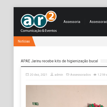
Assessoria
Assessora
Notícias
APAE Jarinu recebe kits de higienização bucal
20 dez, 2021
admin
Assessorados
1.218 