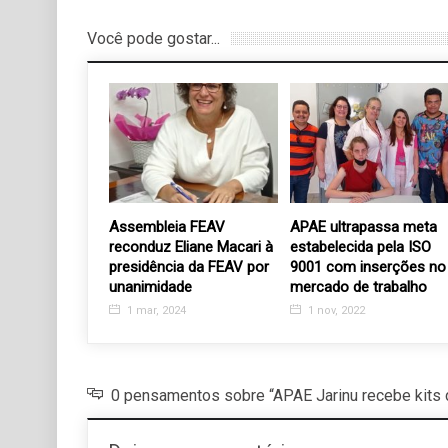
Você pode gostar...
 reservas para
Assembleia FEAV
APAE ultrapassa meta
 Campos do
reconduz Eliane Macari à
estabelecida pela ISO
presidência da FEAV por
9001 com inserções no
unanimidade
mercado de trabalho
20
1 mar, 2024
1 nov, 2022
0 pensamentos sobre “APAE Jarinu recebe kits d