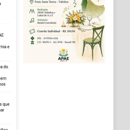
a
AE
mia e
ça do
uem
hos
s que
ar