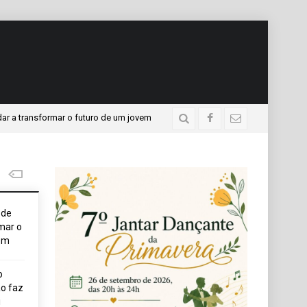
sformar o futuro de um jovem
APAE presente no Programa
3 dias atrás
ode
mar o
em
o
o faz
i