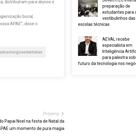
JovemTEC intensi
, distribuíram para alunos e
preparação de
estudantes para 
igienização bucal,
vestibulinhos das
ossa APAE”, disse o
escolas técnicas
AEVAL recebe
especialista em
Inteligência Artific
adoscirurgioesdentistas
para palestra sob
futuro da tecnologia nos negó
Próximo
o Papai Noel na festa de Natal da
PAE um momento de pura magia