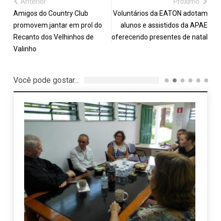
Anterior
Próximo
Amigos do Country Club
Voluntários da EATON adotam
promovem jantar em prol do
alunos e assistidos da APAE
Recanto dos Velhinhos de
oferecendo presentes de natal
Valinho
Você pode gostar...
Proje
comun
14 f