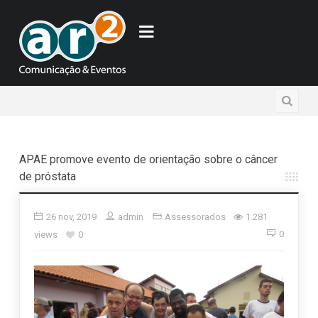
APAE promove evento de orientação sobre o câncer
de próstata
26 nov, 2019
admin
Assessorados
1.281
0
views
0