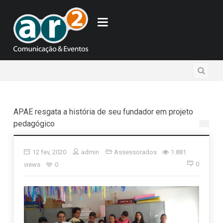
APAE resgata a história de seu fundador em projeto
pedagógico
12 fev, 2020
admin
Assessorados
1.881
0
views
0