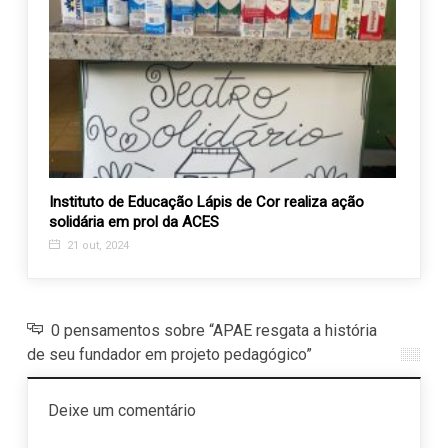
s
Instituto de Educação Lápis de Cor realiza ação
Entid
solidária em prol da ACES
encon
21 out, 2024
20 d
0 pensamentos sobre “APAE resgata a história
de seu fundador em projeto pedagógico”
Deixe um comentário