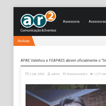
Assessoria
Assessora
Notícias
APAE Valinhos e FEAPAES abrem oficialmente o “S
2 set, 2020
admin
Assessorados
1.271 vi