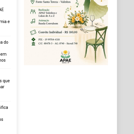
AE
mia e
ça do
uem
hos
s que
ar
fica
os