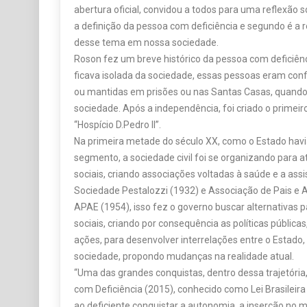
abertura oficial, convidou a todos para uma reflexão s
a definição da pessoa com deficiência e segundo é a r
desse tema em nossa sociedade.
Roson fez um breve histórico da pessoa com deficiênc
ficava isolada da sociedade, essas pessoas eram conf
ou mantidas em prisões ou nas Santas Casas, quan
sociedade. Após a independência, foi criado o primei
“Hospício D.Pedro II”.
Na primeira metade do século XX, como o Estado hav
segmento, a sociedade civil foi se organizando para 
sociais, criando associações voltadas à saúde e a assi
Sociedade Pestalozzi (1932) e Associação de Pais e 
APAE (1954), isso fez o governo buscar alternativas p
sociais, criando por consequência as políticas públic
ações, para desenvolver interrelações entre o Estado, 
sociedade, propondo mudanças na realidade atual.
“Uma das grandes conquistas, dentro dessa trajetória
com Deficiência (2015), conhecido como Lei Brasileira 
ao deficiente conquistar a autonomia, a inserção no 