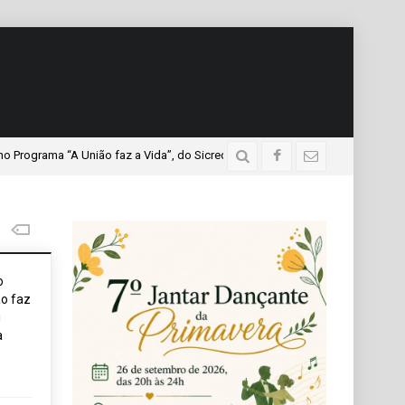
 “A União faz a Vida”, do Sicredi Iguaçu, que teve a presença de mais de mi
o
o faz
i
a