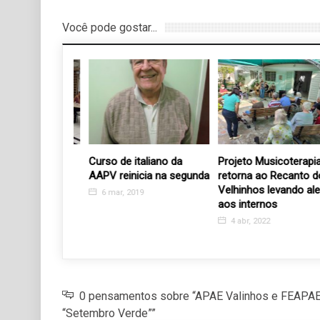
Você pode gostar...
rantes da
Curso de italiano da
Projeto Musicoterapia
ncontram no
AAPV reinicia na segunda
retorna ao Recanto dos
 de
Velhinhos levando alegr
6 mar, 2019
ão
aos internos
3
4 abr, 2022
0 pensamentos sobre “APAE Valinhos e FEAPAE
“Setembro Verde””