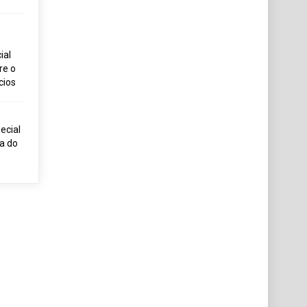
ial
re o
cios
ecial
ia do