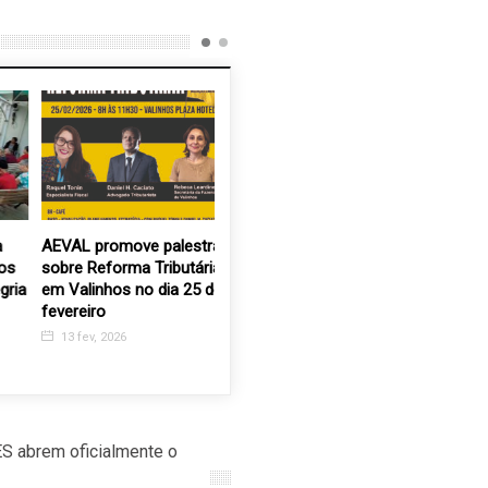
AEVAL promove palestra
Autistas revelam o
Internos
sobre Reforma Tributária
talento pintado Romero
rezam pel
ia
em Valinhos no dia 25 de
Britto na APAE Valinhos
celebram 
fevereiro
Nossa Se
15 set, 2017
Aparecid
13 fev, 2026
7 ago, 2
S abrem oficialmente o