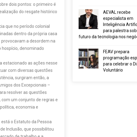
obre dois pontos: o primeiro é
ealização do resgate histórico
AEVAL recebe
especialista em
Inteligência Artific
ia que no período colonial
para palestra sob
inadas dentro da própria casa
futuro da tecnologia nos negó
do provocavam a desordem na
ro hospício, denominado
FEAV prepara
programação esp
ia estacionado as ações nesse
para celebrar o D
Voluntário
atuar com diversas questões
stência, surgiram então, a
Amigos dos Excepcionais –
ara resolver as questões
as, com um conjunto de regras e
política, economia e
, está o Estatuto da Pessoa
de Inclusão, que possibilitou
mercado de trabalho e a