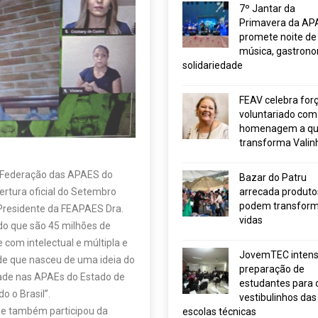
7º Jantar da
Primavera da AP
promete noite de
música, gastrono
solidariedade
FEAV celebra for
voluntariado com
homenagem a q
transforma Valin
– Federação das APAES do
Bazar do Patru
ertura oficial do Setembro
arrecada produto
podem transform
 Presidente da FEAPAES Dra.
vidas
ndo que são 45 milhões de
 com intelectual e múltipla e
JovemTEC intensi
rde que nasceu de uma ideia do
preparação de
idade nas APAEs do Estado de
estudantes para 
o o Brasil”.
vestibulinhos das
ue também participou da
escolas técnicas