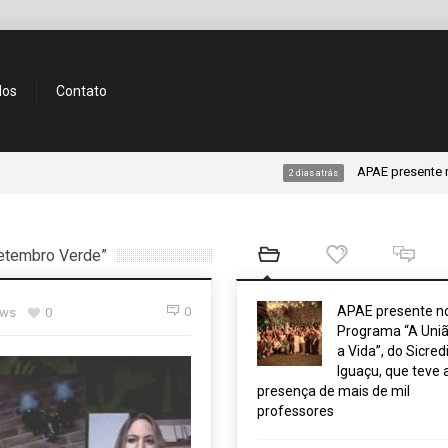
dos
Contato
APAE presente no Programa
2 dias atrás
etembro Verde”
APAE presente n
0
ews
0
Programa “A Uniã
a Vida”, do Sicred
Iguaçu, que teve 
presença de mais de mil
professores