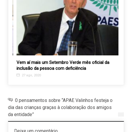
o
Vem aí mais um Setembro Verde mês oficial da
Bazar
inclusão da pessoa com deficiência
22 de
27 ago, 2020
25 f
0 pensamentos sobre “APAE Valinhos festeja o
dia das crianças graças à colaboração dos amigos
da entidade”
Deixe um comentário