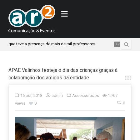
ue teve a presença de mais de mil professores
7º Jant
2 dias atrás
APAE Valinhos festeja o dia das crianças graças à
colaboração dos amigos da entidade
16 out, 2018
admin
Assessorados
1.707
0
views
0