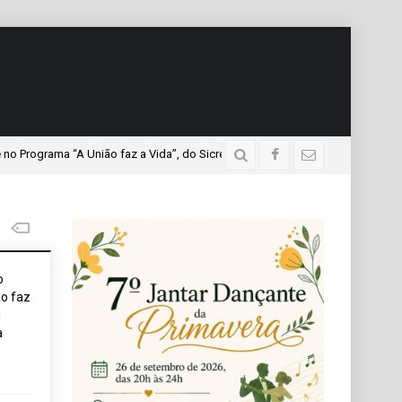
ma “A União faz a Vida”, do Sicredi Iguaçu, que teve a presença de mais de 
o
o faz
i
a