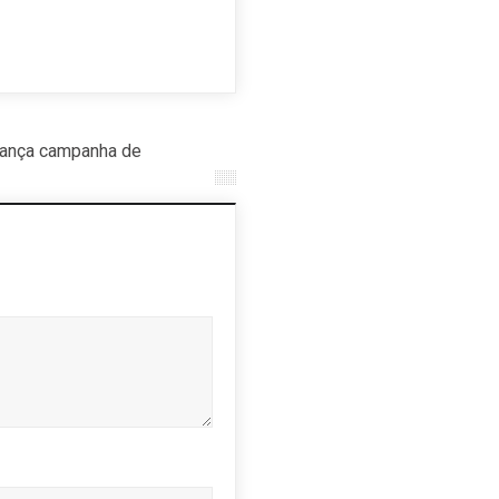
exposição e livro
26 nov, 
Trajetórias
4 abr, 2022
lança campanha de