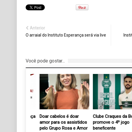
Anterior
O arraial do Instituto Esperança será via live
Inst
Você pode gostar...
Esperança lança
Doar cabelos é doar
Clube Craques da Bola
de natal
amor para os assistidos
promove o 4º jogo
pelo Grupo Rosa e Amor
beneficente
18