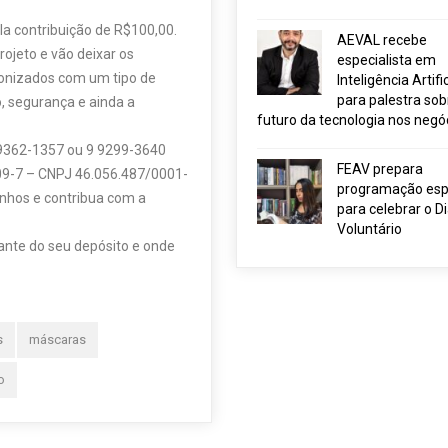
ela contribuição de R$100,00.
AEVAL recebe
ojeto e vão deixar os
especialista em
ronizados com um tipo de
Inteligência Artific
para palestra sob
o, segurança e ainda a
futuro da tecnologia nos negó
 9362-1357 ou 9 9299-3640
FEAV prepara
09-7 – CNPJ 46.056.487/0001-
programação esp
inhos e contribua com a
para celebrar o D
Voluntário
ante do seu depósito e onde
s
máscaras
o