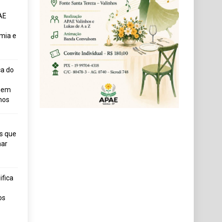
AE
mia e
ça do
uem
hos
s que
ar
fica
os