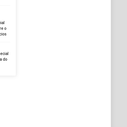
ial
re o
cios
ecial
ia do