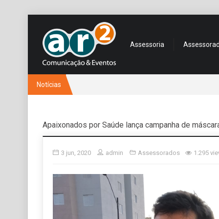
Assessoria
Assessora
Notícias
Apaixonados por Saúde lança campanha de máscara
3 jun, 2020
admin
Assessorados
1.295 vi