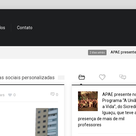
dos
Contato
APAE presente no Progra
2 dias atrás
s sociais personalizadas
APAE presente n
0
ews
0
Programa “A Uniã
a Vida”, do Sicred
Iguaçu, que teve 
presença de mais de mil
professores