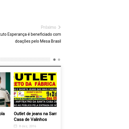
Próximo
ituto Esperança é beneficiado com
doações pelo Mesa Brasil
Outlet de jeans na Santa
Artista Marcos
APAE pro
Casa de Valinhos
Guimarães é
orientaçã
reverenciado com
câncer de
8 dez, 2016