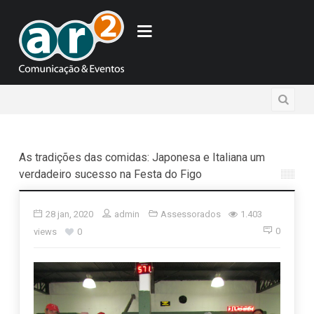
As tradições das comidas: Japonesa e Italiana um
verdadeiro sucesso na Festa do Figo
28 jan, 2020
admin
Assessorados
1.403
0
views
0