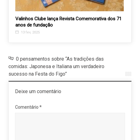
o de
Valinhos Clube lança Revista Comemorativa dos 71
Joven
ndios
anos de fundação
tem s
13 fev, 2025
3 ju
0 pensamentos sobre “As tradições das
comidas: Japonesa e Italiana um verdadeiro
sucesso na Festa do Figo”
Deixe um comentário
Comentário
*