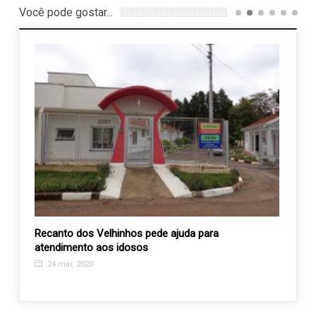
Você pode gostar...
Recanto dos Velhinhos pede ajuda para
Um gr
atendimento aos idosos
APAE
24 mar, 2020
11 a