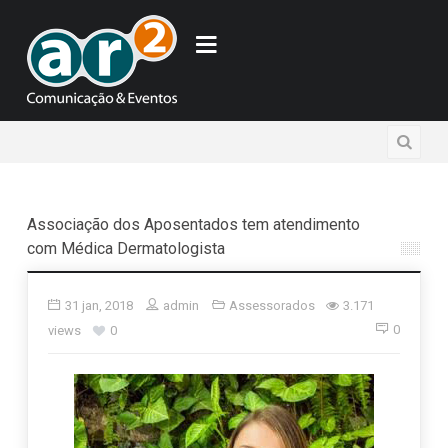
Associação dos Aposentados tem atendimento
com Médica Dermatologista
31 jan, 2018
admin
Assessorados
3.171
0
views
0