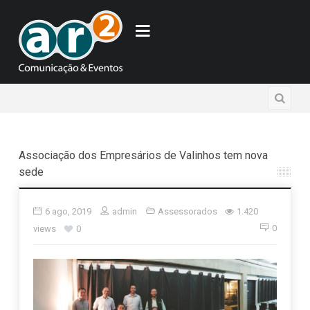
Associação dos Empresários de Valinhos tem nova
sede
6 ago, 2019
admin
Assessorados
1.420
0
views
0