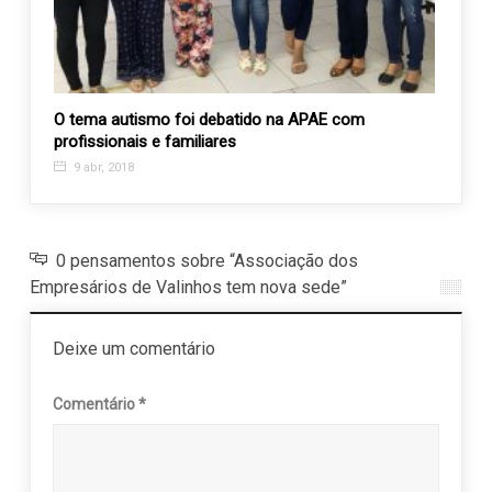
de
O tema autismo foi debatido na APAE com
Assis
profissionais e familiares
3 fe
9 abr, 2018
0 pensamentos sobre “Associação dos
Empresários de Valinhos tem nova sede”
Deixe um comentário
Comentário
*