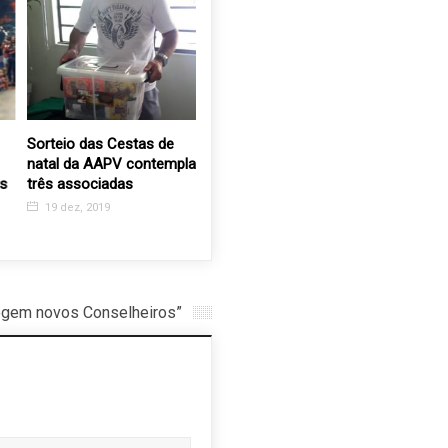
Sorteio das Cestas de
Assistidos da APAE
“Ser Pres
natal da AAPV contempla
celebram o Dia do
campanha
s
três associadas
Repórter com atividade
Associaç
especial
Jesus
19 dez, 2019
17 fev, 2025
10 nov, 
gem novos Conselheiros”