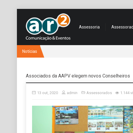
Assessoria
Assessora
Notícias
Associados da AAPV elegem novos Conselheiros
13 out, 2020
admin
Assessorados
1.144 v