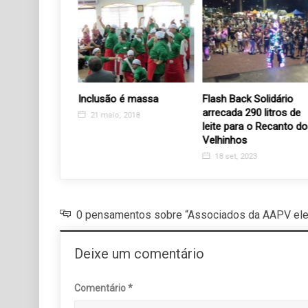
a data: 20 de
Inclusão é massa
Flash Back Solidário
r do Patru com
arrecada 290 litros de
21 maio, 2018
de produtos
leite para o Recanto do
Velhinhos
4
18 set, 2023
0 pensamentos sobre “Associados da AAPV ele
Deixe um comentário
Comentário
*