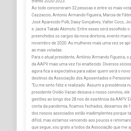
triênio 2020/2023.
Ao todo concorreram 32 pessoas e entre os mais vota
Cazzaccio, Antonio Armando Figueira, Marcia de Fátim
José Aparecido Polli, Daisy Gonçalves, Valter Coco, Jo
e Jacira Takaki Akimoto. Entre esses será escolhido o
preenchidos os cargos da nova diretoria, evento marc
novembro de 2020. As mulheres mais uma vez se apr
as mais votadas.
Para o atual presidente, Antônio Armando Figueira, o
da AAPV mais uma vez foi enaltecido. Diversos sóci
agora fica a expectativa para saber quem será o novo p
destinos da Associação dos Aposentados e Pensionist
“Eu me sinto feliz e realizado. Assumi a presidênci
presidente Ovídio Vacari deixava o nosso convívio, ele 
gestões ao longo dos 28 nos de existência da AAPV. En
conta da pandemia, ficamos fechados, deixamos de f
dos nossos associados estão inadimplentes porque 
difícil, mas estamos vencendo aos poucos e retomando
que segue, sou grato a todos da Associação que me a