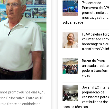
7º Jantar da
Primavera da AP
promete noite de
música, gastrono
solidariedade
FEAV celebra for
voluntariado com
homenagem a q
transforma Valin
Bazar do Patru
arrecada produto
podem transform
vidas
JovemTEC intensi
preparação de
inhos promoveu nos dias 6,7,8
estudantes para 
lho Deliberativo. Entre os 10
vestibulinhos das
rá à frente da entidade no
escolas técnicas