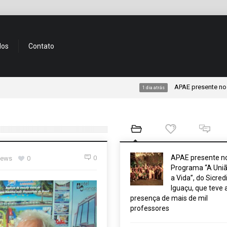
dos
Contato
APAE presente no Programa “
1 dia atrás
APAE presente n
0
iews
0
Programa “A Uniã
a Vida”, do Sicred
Iguaçu, que teve 
presença de mais de mil
professores