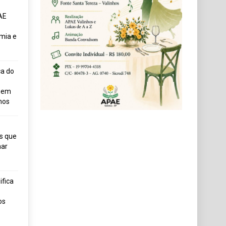
AE
mia e
ça do
uem
hos
s que
ar
fica
os