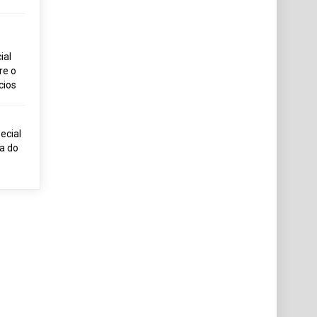
ial
re o
cios
ecial
ia do