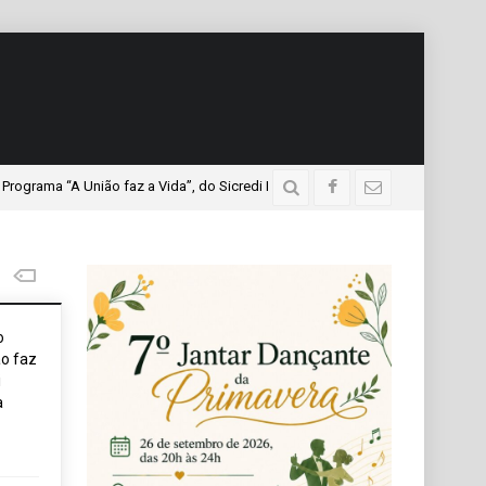
A União faz a Vida”, do Sicredi Iguaçu, que teve a presença de mais de mil 
o
o faz
i
a