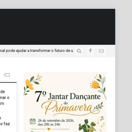
e ajudar a transformar o futuro de um jovem
APAE prese
3 dias atrás
ode
mar o
em
o
o faz
i