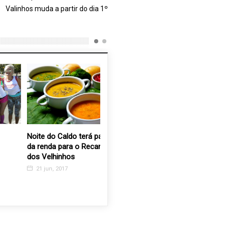
Valinhos muda a partir do dia 1º
Noite do Caldo terá parte
APAE encerra Semana da
Cadeiras 
da renda para o Recanto
Pessoa com Deficiência
fraldas 
dos Velhinhos
com roda de conversa
doação p
sobre inclusão e
dos Velh
21 jun, 2017
oportunidades
21 nov, 
28 ago, 2025