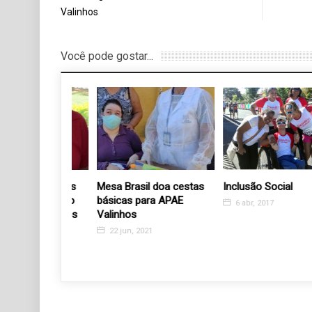
Valinhos
Você pode gostar...
orma Pontes
Mesa Brasil doa cestas
Inclusão Social
residente do
básicas para APAE
6 abr, 2017
os Velhinhos
Valinhos
s
22 jun, 2021
19