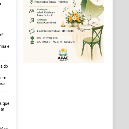
a
AE
mia e
ça do
uem
hos
s que
ar