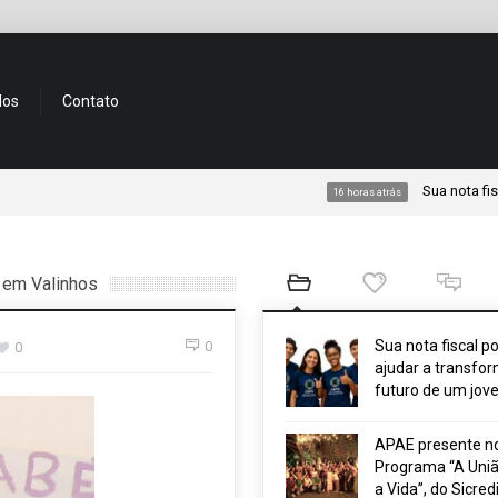
dos
Contato
Sua nota fiscal pod
16 horas atrás
 em Valinhos
Sua nota fiscal p
0
0
ajudar a transfor
futuro de um jov
APAE presente n
Programa “A Uniã
a Vida”, do Sicred