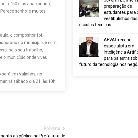
JovemTEC intensi
elo’, ’60 dias apaixonado’,
preparação de
 ‘Parece sonho’ e muitos
estudantes para 
vestibulinhos das
escolas técnicas
aulo, o compositor foi
AEVAL recebe
onorário do município, e com
especialista em
osa, pelo seu trabalho,
Inteligência Artific
e o município onde viveu.
para palestra sob
futuro da tecnologia nos negó
io será em Valinhos, no
amanhã sábado dia 21, às 10h.
Próximo
mento ao público na Prefeitura de