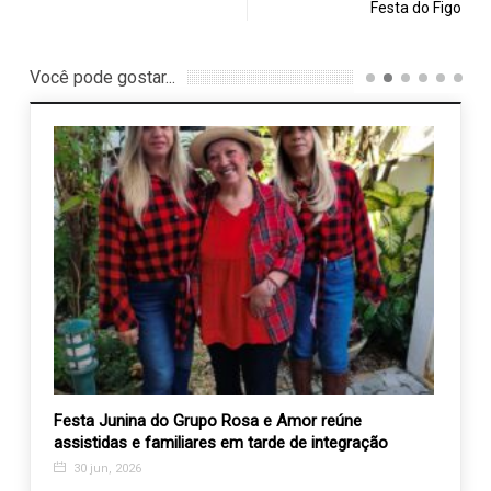
Festa do Figo
Você pode gostar...
 no
Festa Junina do Grupo Rosa e Amor reúne
Progr
assistidas e familiares em tarde de integração
Defic
30 jun, 2026
17 a