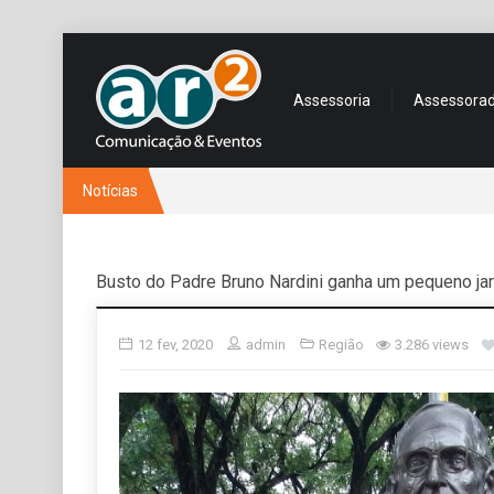
Assessoria
Assessora
Notícias
Busto do Padre Bruno Nardini ganha um pequeno ja
12 fev, 2020
admin
Região
3.286 views