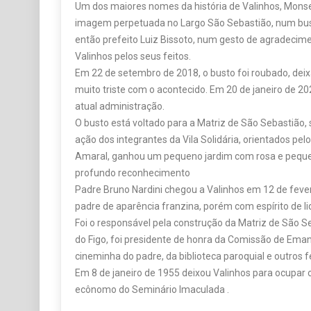
Um dos maiores nomes da história de Valinhos, Monse
imagem perpetuada no Largo São Sebastião, num bust
então prefeito Luiz Bissoto, num gesto de agradecim
Valinhos pelos seus feitos.
Em 22 de setembro de 2018, o busto foi roubado, dei
muito triste com o acontecido. Em 20 de janeiro de 202
atual administração.
O busto está voltado para a Matriz de São Sebastião,
ação dos integrantes da Vila Solidária, orientados pel
Amaral, ganhou um pequeno jardim com rosa e peque
profundo reconhecimento
Padre Bruno Nardini chegou a Valinhos em 12 de feve
padre de aparência franzina, porém com espírito de lid
Foi o responsável pela construção da Matriz de São Se
do Figo, foi presidente de honra da Comissão de Emanc
cineminha do padre, da biblioteca paroquial e outros f
Em 8 de janeiro de 1955 deixou Valinhos para ocupar o
ecônomo do Seminário Imaculada .