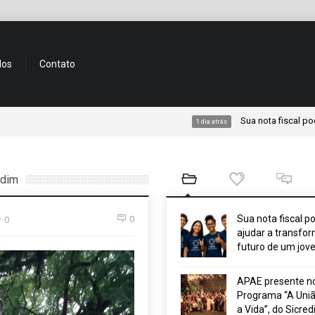
dos
Contato
Sua nota fiscal pode ajudar a 
1 dia atrás
rdim
Sua nota fiscal p
0
0
ajudar a transfor
futuro de um jov
APAE presente n
Programa “A Uniã
a Vida”, do Sicred