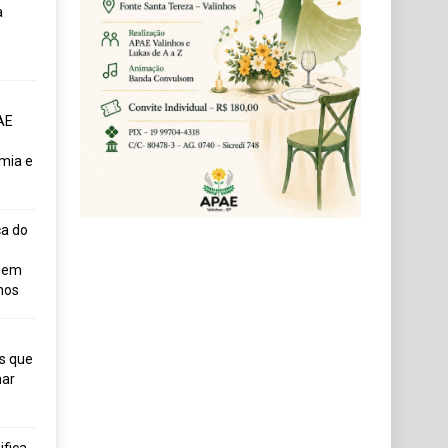
a
AE
mia e
ça do
uem
hos
s que
ar