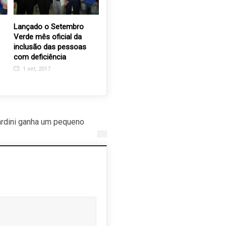
Lançado o Setembro
Santa Casa de Valinhos
Grupo Ro
Verde mês oficial da
presente na 14ª SIPAT do
promove 
inclusão das pessoas
Cartoníficio
culinária
com deficiência
Ceia de N
25 maio, 2018
funcionai
1 set, 2017
23 nov, 
rdini ganha um pequeno