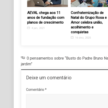
ove encontro
AEVAL chega aos 11
Confraternização de
neiro Branco
anos de fundação com
Natal do Grupo Rosa e
planos de crescimento
Amor celebra união,
26
acolhimento e
4 jan, 2021
conquistas
16 dez, 2025
0 pensamentos sobre “Busto do Padre Bruno Na
jardim”
Deixe um comentário
Comentário
*