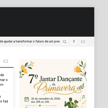
transformar o futuro de um jovem
APAE presente no Prog
3 dias atrás
ode
mar o
em
o
o faz
i