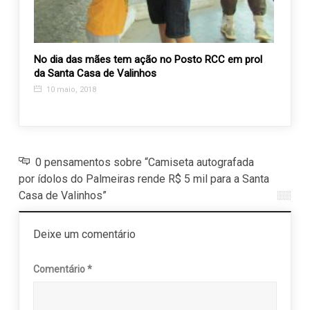
rias
No dia das mães tem ação no Posto RCC em prol
Diret
da Santa Casa de Valinhos
para 
cânce
10 maio, 2018
5 ma
0 pensamentos sobre “Camiseta autografada
por ídolos do Palmeiras rende R$ 5 mil para a Santa
Casa de Valinhos”
Deixe um comentário
Comentário
*