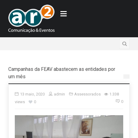
Campanhas da FEAV abastecem as entidades por
um mês
13 maio, 2020
admin
Assessorados
1.338
0
views
0