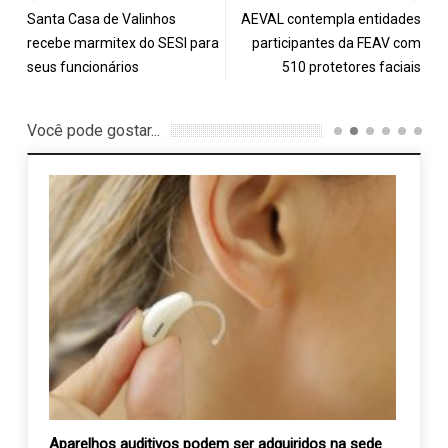
Santa Casa de Valinhos
AEVAL contempla entidades
recebe marmitex do SESI para
participantes da FEAV com
seus funcionários
510 protetores faciais
Você pode gostar...
Aparelhos auditivos podem ser adquiridos na sede
Traba