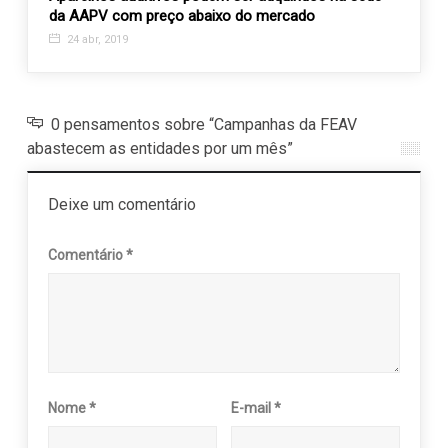
da AAPV com preço abaixo do mercado
dos V
24 abr, 2019
28 s
0 pensamentos sobre “Campanhas da FEAV
abastecem as entidades por um mês”
Deixe um comentário
Comentário
*
Nome
*
E-mail
*