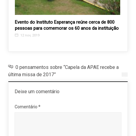
abre
Evento do Instituto Esperança reúne cerca de 800
AEVAL
pessoas para comemorar os 60 anos da instituição
desti
outub
12 nov, 2019
23 a
0 pensamentos sobre “Capela da APAE recebe a
última missa de 2017”
Deixe um comentário
Comentário
*