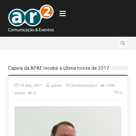
Capela da APAE recebe a última missa de 2017
13 dez, 2017
admin
Assessorados
1.395
0
views
0