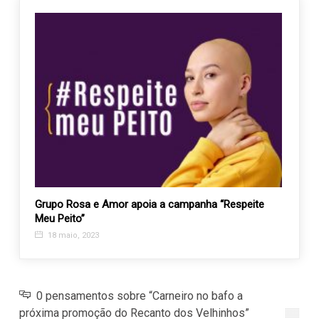
es
Grupo Rosa e Amor apoia a campanha “Respeite
Super
Meu Peito”
compu
18 maio, 2023
26 a
0 pensamentos sobre “Carneiro no bafo a
próxima promoção do Recanto dos Velhinhos”