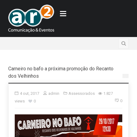
Carneiro no bafo a próxima promoção do Recanto
dos Velhinhos
4 out, 2017
admin
Assessorados
1.827
0
views
0