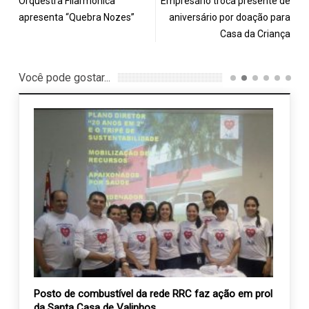
Orquestra Filarmônica
Empresário troca presente de
apresenta “Quebra Nozes”
aniversário por doação para
Casa da Criança
Você pode gostar...
 de
Posto de combustível da rede RRC faz ação em prol
SESI-
da Santa Casa de Valinhos
trabal