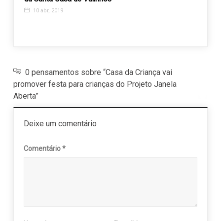
benefi
10 abr, 2019
R$ 2 
8 jul
0 pensamentos sobre “Casa da Criança vai
promover festa para crianças do Projeto Janela
Aberta”
Deixe um comentário
Comentário
*