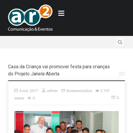
2 d
Casa da Criança vai promover festa para crianças
do Projeto Janela Aberta
4 out, 2017
admin
Assessorados
2.107
0
views
0