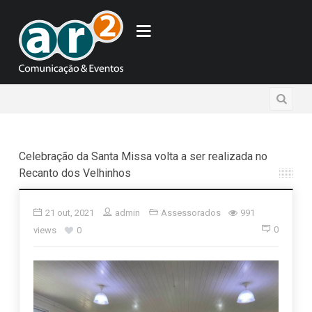
Celebração da Santa Missa volta a ser realizada no
Recanto dos Velhinhos
21 out, 2021
admin
Assessorados
991
0
views
0