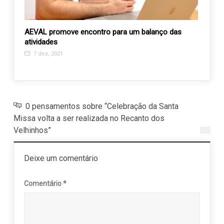
AEVAL promove encontro para um balanço das
Recan
atividades
Campa
7 dez, 2021
13 n
0 pensamentos sobre “Celebração da Santa
Missa volta a ser realizada no Recanto dos
Velhinhos”
Deixe um comentário
Comentário
*