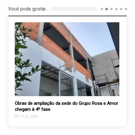
Você pode gostar...
nos e
Obras de ampliação da sede do Grupo Rosa e Amor
Suces
chegam à 4ª fase
Velhi
17 jul, 2024
16 n