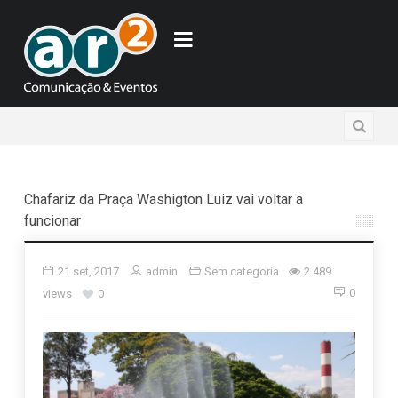
Chafariz da Praça Washigton Luiz vai voltar a
funcionar
21 set, 2017
admin
Sem categoria
2.489
0
views
0