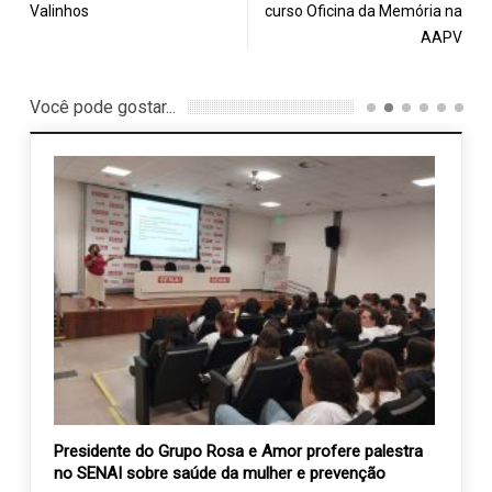
Valinhos
curso Oficina da Memória na
AAPV
Você pode gostar...
tos
Presidente do Grupo Rosa e Amor profere palestra
Vem a
no SENAI sobre saúde da mulher e prevenção
APAE 