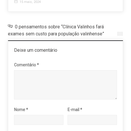
15 maio, 2024
2 ma
0 pensamentos sobre “Clínica Valinhos fará
exames sem custo para população valinhense”
Deixe um comentário
Comentário
*
Nome
*
E-mail
*