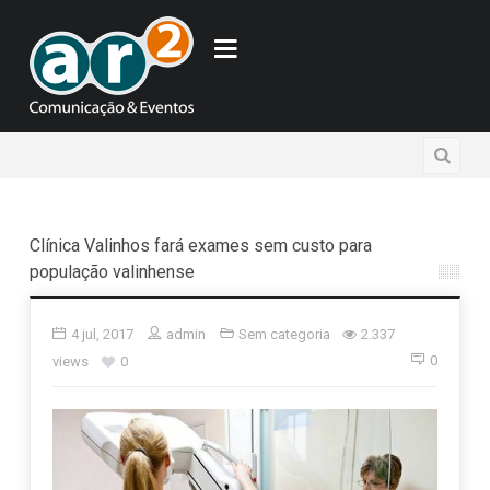
Clínica Valinhos fará exames sem custo para
população valinhense
4 jul, 2017
admin
Sem categoria
2.337
0
views
0