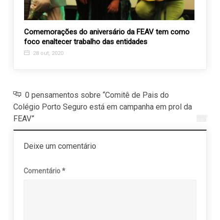
Comemorações do aniversário da FEAV tem como
Campa
foco enaltecer trabalho das entidades
prol 
28 out, 2020
18 j
0 pensamentos sobre “Comitê de Pais do
Colégio Porto Seguro está em campanha em prol da
FEAV”
Deixe um comentário
Comentário
*