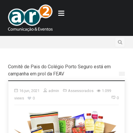
Comitê de Pais do Colégio Porto Seguro está em
campanha em prol da FEAV
16 jun, 2021
admin
Assessorados
1.099
0
views
0