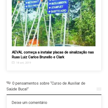
AEVAL começa a instalar placas de sinalização nas
Presi
Ruas Luiz Carlos Brunello e Clark
acolhi
18 set, 2019
5 fe
0 pensamentos sobre “Curso de Auxiliar de
Saúde Bucal”
Deixe um comentário