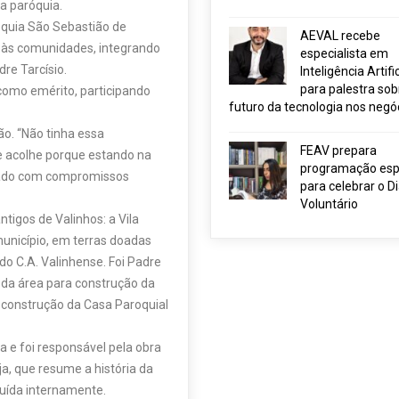
a paróquia.
óquia São Sebastião de
AEVAL recebe
 às comunidades, integrando
especialista em
re Tarcísio.
Inteligência Artific
para palestra sob
omo emérito, participando
futuro da tecnologia nos negó
o. “Não tinha essa
FEAV prepara
e acolhe porque estando na
programação esp
izado com compromissos
para celebrar o D
Voluntário
tigos de Valinhos: a Vila
município, em terras doadas
o C.A. Valinhense. Foi Padre
 da área para construção da
 construção da Casa Paroquial
 e foi responsável pela obra
ja, que resume a história da
luída internamente.