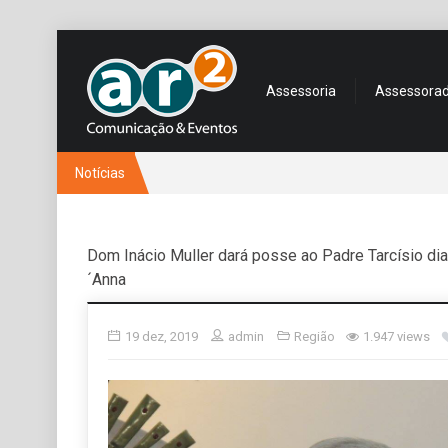
Assessoria
Assessora
Notícias
Dom Inácio Muller dará posse ao Padre Tarcísio dia
´Anna
19 dez, 2019
admin
Região
1.947 views