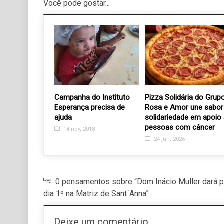
Você pode gostar...
o dos
Campanha do Instituto
Pizza Solidária do Grup
os tem
Esperança precisa de
Rosa e Amor une sabor
ra Imposto de
ajuda
solidariedade em apoio
pessoas com câncer
14 nov, 2018
18
24 jun, 2026
0 pensamentos sobre “Dom Inácio Muller dará p
dia 1º na Matriz de Sant´Anna”
Deixe um comentário