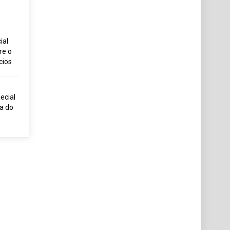
ial
re o
cios
ecial
ia do