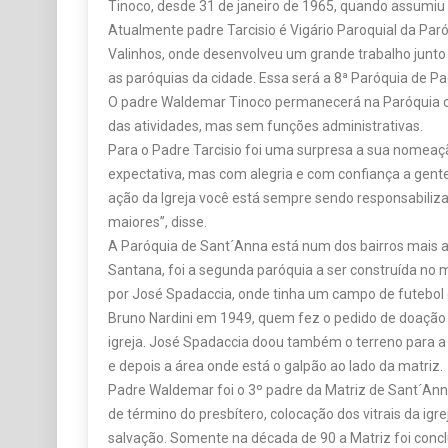
Tinoco, desde 31 de janeiro de 1965, quando assumiu 
Atualmente padre Tarcisio é Vigário Paroquial da Par
Valinhos, onde desenvolveu um grande trabalho junto
as paróquias da cidade. Essa será a 8ª Paróquia de Pad
O padre Waldemar Tinoco permanecerá na Paróquia c
das atividades, mas sem funções administrativas.
Para o Padre Tarcisio foi uma surpresa a sua nomeaçã
expectativa, mas com alegria e com confiança a gent
ação da Igreja você está sempre sendo responsabil
maiores”, disse.
A Paróquia de Sant´Anna está num dos bairros mais an
Santana, foi a segunda paróquia a ser construída no 
por José Spadaccia, onde tinha um campo de futebol d
Bruno Nardini em 1949, quem fez o pedido de doação
igreja. José Spadaccia doou também o terreno para a
e depois a área onde está o galpão ao lado da matriz.
Padre Waldemar foi o 3º padre da Matriz de Sant´Anna
de término do presbítero, colocação dos vitrais da igre
salvação. Somente na década de 90 a Matriz foi conc