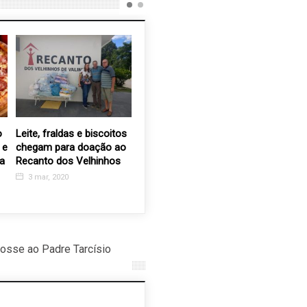
o
Leite, fraldas e biscoitos
Último dia do Outlet na
Recanto 
 e
chegam para doação ao
Santa Casa de Valinhos
continua 
 a
Recanto dos Velhinhos
doações
12 jul, 2017
3 mar, 2020
28 jun, 
osse ao Padre Tarcísio