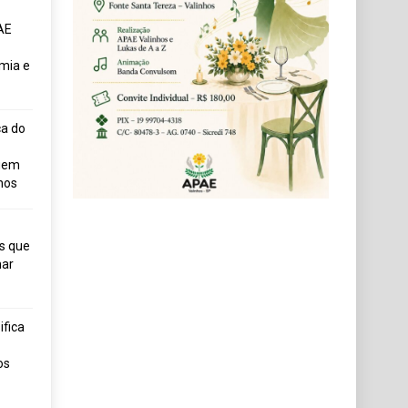
AE
mia e
ça do
uem
hos
s que
ar
fica
os