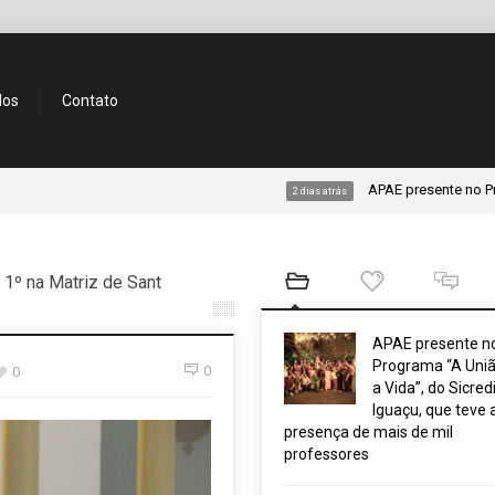
dos
Contato
APAE presente no Programa “A Uni
2 dias atrás
 1º na Matriz de Sant
APAE presente n
Programa “A Uniã
0
0
a Vida”, do Sicred
Iguaçu, que teve 
presença de mais de mil
professores