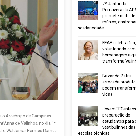
7º Jantar da
Primavera da AP
promete noite de
música, gastrono
solidariedade
FEAV celebra for
voluntariado com
homenagem a q
transforma Valin
Bazar do Patru
arrecada produto
podem transform
vidas
JovemTEC intensi
preparação de
elo Arcebispo de Campinas
estudantes para 
t’Anna de Valinhos, no dia 1º
vestibulinhos das
Padre Waldemar Hermes Ramos
escolas técnicas