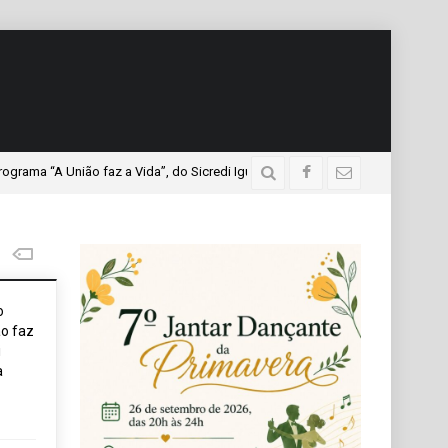
ão faz a Vida”, do Sicredi Iguaçu, que teve a presença de mais de mil profe
o
o faz
i
a