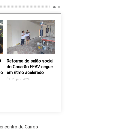
0
Reforma do salão social
Conselho empossa
Bazar Ap
do Casarão FEAV segue
Antonio Armando
no Recan
go
em ritmo acelerado
Figueira novo presidente
Velhinho
da AAPV
23 jan, 2024
29 mar, 
6 ago, 2019
encontro de Carros