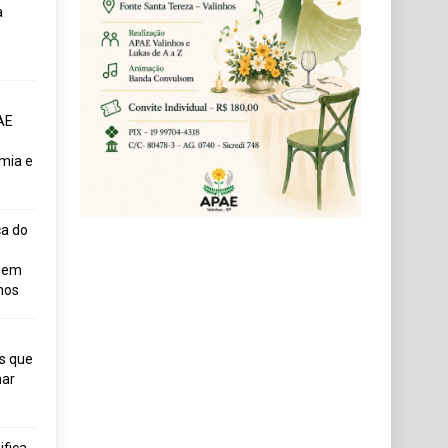
a
AE
mia e
ça do
uem
hos
s que
ar