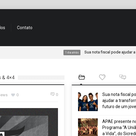
dos
Contato
Sua nota fiscal pode ajudar a transforma
1 dia atrás
s & 4×4
Sua nota fiscal p
0
views
0
ajudar a transfor
futuro de um jov
APAE presente n
Programa “A Uniã
a Vida”, do Sicred