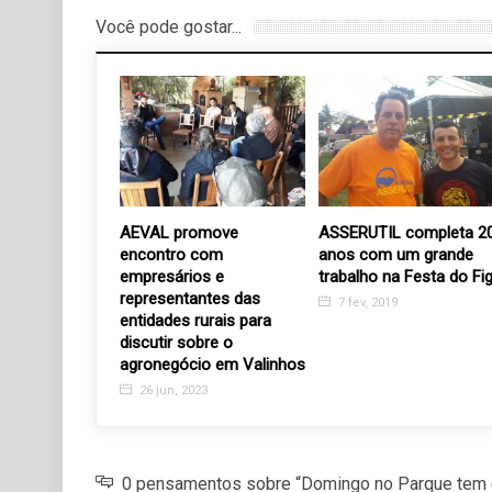
Você pode gostar...
a lança clip e
AEVAL promove
ASSERUTIL completa 2
 al câncer
encontro com
anos com um grande
empresários e
trabalho na Festa do Fi
3
representantes das
7 fev, 2019
entidades rurais para
discutir sobre o
agronegócio em Valinhos
26 jun, 2023
0 pensamentos sobre “Domingo no Parque tem 