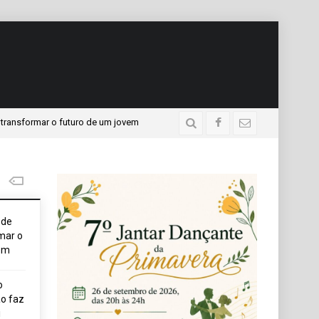
r o futuro de um jovem
APAE presente no Programa “A Un
3 dias atrás
ode
mar o
em
o
o faz
i