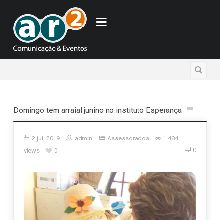
Domingo tem arraial junino no instituto Esperança
2 jul, 2019
admin
Assessorados
1.484
0
views
0