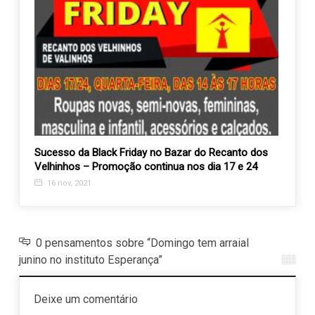
o e
Sucesso da Black Friday no Bazar do Recanto dos
Proje
Velhinhos – Promoção continua nos dia 17 e 24
conve
16 nov, 2021
17 f
0 pensamentos sobre “Domingo tem arraial
junino no instituto Esperança”
Deixe um comentário