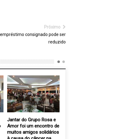
Próximo
 empréstimo consignado pode ser
reduzido
Jantar do Grupo Rosa e
Bingo é utilizado como
Rotary Cl
o
Amor foi um encontro de
ferramenta pedagógica
benefici
muitos amigos solidários
na APAE Valinhos
doação
à causa do câncer na