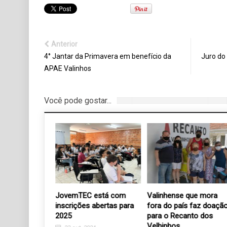
Anterior
4° Jantar da Primavera em benefício da
Juro do
APAE Valinhos
Você pode gostar...
 Boi Inteiro
JovemTEC está com
Valinhense que mora
inscrições abertas para
fora do país faz doaçã
2025
para o Recanto dos
9
Velhinhos