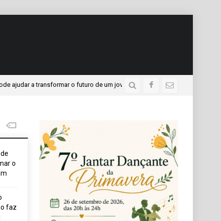
r a transformar o futuro de um jovem
APAE presente no 
3 dias atrás
ode
mar o
em
o
o faz
i