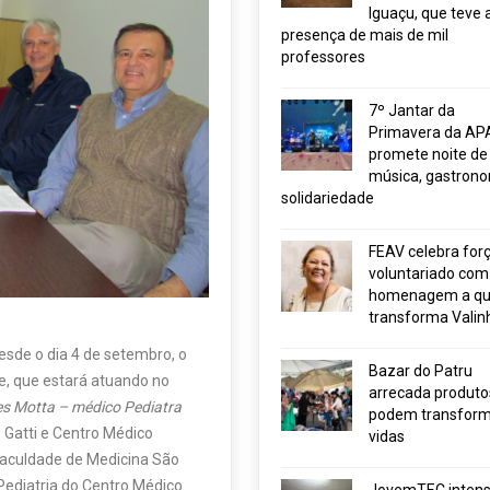
Iguaçu, que teve 
presença de mais de mil
professores
7º Jantar da
Primavera da AP
promete noite de
música, gastrono
solidariedade
FEAV celebra for
voluntariado com
homenagem a q
transforma Valin
sde o dia 4 de setembro, o
Bazar do Patru
e, que estará atuando no
arrecada produto
es Motta – médico Pediatra
podem transform
Gatti e Centro Médico
vidas
 faculdade de Medicina São
Pediatria do Centro Médico