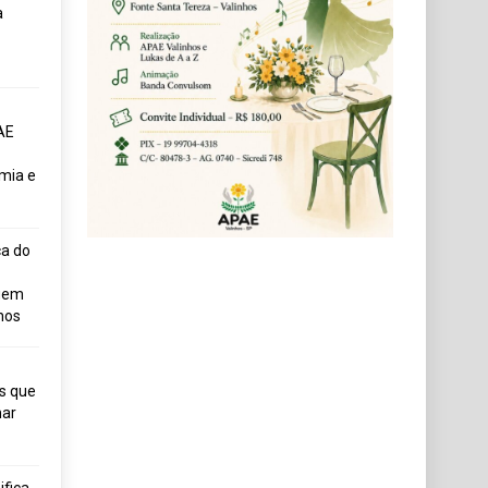
a
AE
mia e
ça do
uem
hos
s que
ar