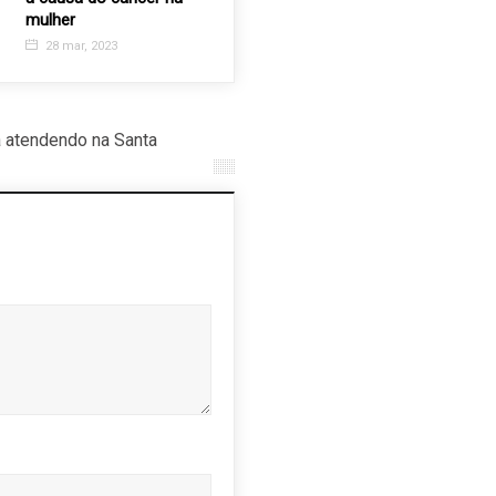
29 jul, 2025
31 maio,
mulher
28 mar, 2023
 atendendo na Santa