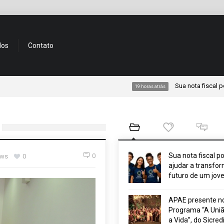
dos
Contato
Sua nota fiscal pode ajuda
19 horas atrás
Sua nota fiscal p
0
ews
0
ajudar a transfor
futuro de um jov
APAE presente n
Programa “A Uniã
a Vida”, do Sicred