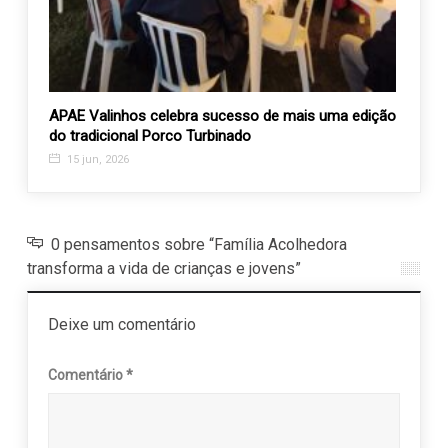
a o
APAE Valinhos celebra sucesso de mais uma edição
Barra
do tradicional Porco Turbinado
Festa
15 jun, 2026
23 j
0 pensamentos sobre “Família Acolhedora
transforma a vida de crianças e jovens”
Deixe um comentário
Comentário
*