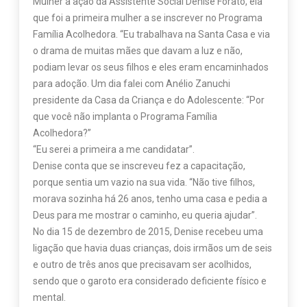
Mulher a ação da Assistente Social Denise Forato, ela
que foi a primeira mulher a se inscrever no Programa
Família Acolhedora. “Eu trabalhava na Santa Casa e via
o drama de muitas mães que davam a luz e não,
podiam levar os seus filhos e eles eram encaminhados
para adoção. Um dia falei com Anélio Zanuchi
presidente da Casa da Criança e do Adolescente: “Por
que você não implanta o Programa Família
Acolhedora?”
“Eu serei a primeira a me candidatar”.
Denise conta que se inscreveu fez a capacitação,
porque sentia um vazio na sua vida. “Não tive filhos,
morava sozinha há 26 anos, tenho uma casa e pedia a
Deus para me mostrar o caminho, eu queria ajudar”.
No dia 15 de dezembro de 2015, Denise recebeu uma
ligação que havia duas crianças, dois irmãos um de seis
e outro de três anos que precisavam ser acolhidos,
sendo que o garoto era considerado deficiente físico e
mental.