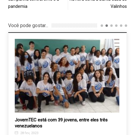
pandemia
Valinhos
Você pode gostar...
33
JovemTEC está com 39 jovens, entre eles três
Juíza
00
venezuelanos
8 ma
28 fev, 2023