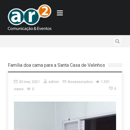
Família doa cama para a Santa Casa de Valinhos
30 mar, 2021
admin
Assessorados
1.391
0
views
0