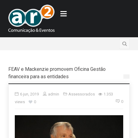
FEAV e Mackenzie promovem Oficina Gestão
financeira para as entidades
6 jun, 2019
admin
Assessorados
1.353
0
views
0