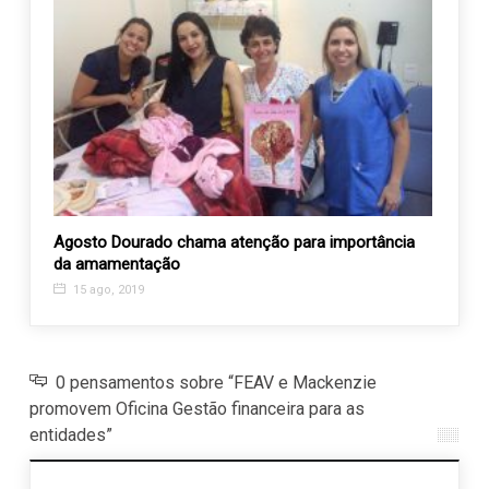
Agosto Dourado chama atenção para importância
Feijoa
íodo
da amamentação
18 j
15 ago, 2019
0 pensamentos sobre “FEAV e Mackenzie
promovem Oficina Gestão financeira para as
entidades”