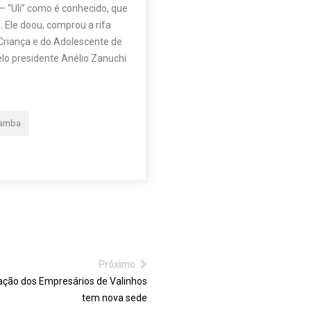
 “Uli” como é conhecido, que
. Ele doou, comprou a rifa
Criança e do Adolescente de
elo presidente Anélio Zanuchi
Samba
Próximo
ação dos Empresários de Valinhos
tem nova sede