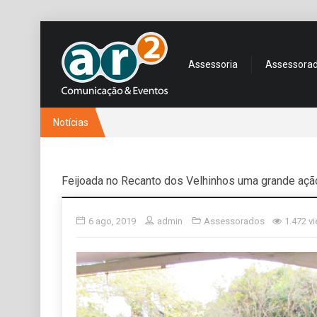
Assessoria
Assessora
Notícias
Feijoada no Recanto dos Velhinhos uma grande açã
6 ago, 2019
admin
Assessorados
1.472 v