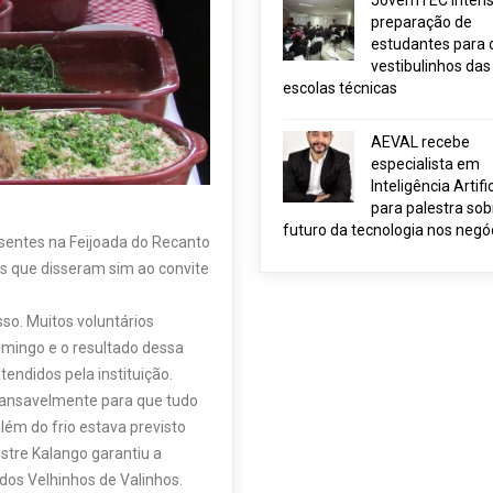
JovemTEC intensi
preparação de
estudantes para 
vestibulinhos das
escolas técnicas
AEVAL recebe
especialista em
Inteligência Artific
para palestra sob
futuro da tecnologia nos negó
sentes na Feijoada do Recanto
s que disseram sim ao convite
so. Muitos voluntários
omingo e o resultado dessa
endidos pela instituição.
ncansavelmente para que tudo
ém do frio estava previsto
tre Kalango garantiu a
os Velhinhos de Valinhos.