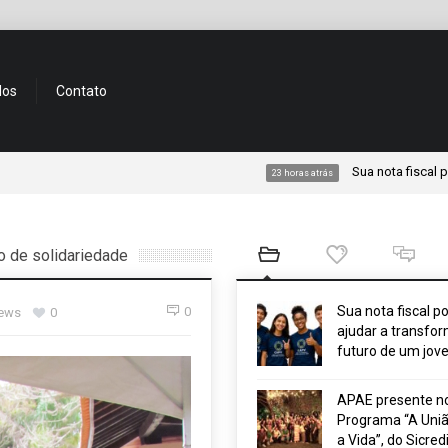
dos
Contato
Sua nota fiscal pode ajudar 
23 horas atrás
o de solidariedade
Sua nota fiscal p
0
iews
0
ajudar a transfor
futuro de um jov
APAE presente n
Programa “A Uniã
a Vida”, do Sicred