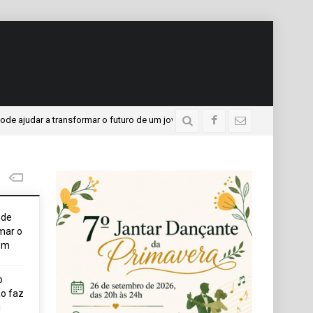
a transformar o futuro de um jovem
APAE presente no Pr
3 dias atrás
ode
mar o
em
o
o faz
i