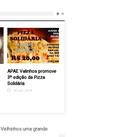
APAE Valinhos promove
Lançado oficialmente o
ENEBRAS 
3ª edição da Pizza
Setembro Verde mês da
Casa de V
Solidária
inclusão da pessoa com
exaustore
deficiência
no comba
18 out, 2018
coronaví
2 set, 2021
5 ago, 2
 Velhinhos uma grande