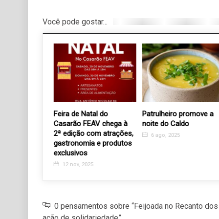
Você pode gostar...
 câncer ou
Feira de Natal do
Patrulheiro promove a
 em
Casarão FEAV chega à
noite do Caldo
 usuárias do
2ª edição com atrações,
6 ago, 2025
or tem aulas
gastronomia e produtos
exclusivos
2
12 nov, 2025
0 pensamentos sobre “Feijoada no Recanto dos
ação de solidariedade”