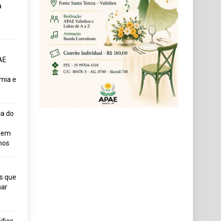
a
AE
mia e
ça do
uem
hos
s que
ar