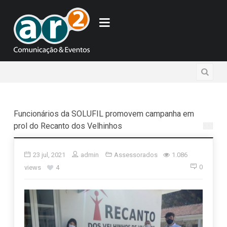
Funcionários da SOLUFIL promovem campanha em
prol do Recanto dos Velhinhos
23 jul, 2021
admin
Assessorados
1.086
0
views
4