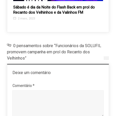
Sábado é dia da Noite do Flash Back em prol do
Vem a
Recanto dos Velhinhos e da Valinhos FM
data!
2 maio, 2023
20 n
0 pensamentos sobre “Funcionários da SOLUFIL
promovem campanha em prol do Recanto dos
Velhinhos”
Deixe um comentário
Comentário
*