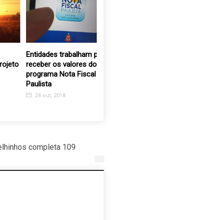
Entidades trabalham para
Família Guilherme
Encontro
to
receber os valores do
Mamprin se junta para
Zen no sí
programa Nota Fiscal
fazer doação especial
23 maio,
Paulista
para FEAV
24 out, 2018
22 abr, 2021
lhinhos completa 109