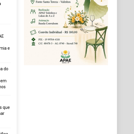
a
AE
mia e
ça do
uem
hos
s que
ar