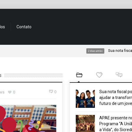
dos
Contato
Sua nota fiscal pode a
2 dias atrás
s
Sua nota fiscal p
0
ews
0
ajudar a transfor
futuro de um jov
APAE presente n
Programa “A Uniã
a Vida”, do Sicred