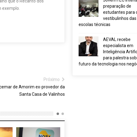
JovemTEC intensi
alho que o Recanto dos
preparação de
um exemplo.
estudantes para 
vestibulinhos das
escolas técnicas
AEVAL recebe
especialista em
Inteligência Artific
para palestra sob
futuro da tecnologia nos negó
Próximo
icemar de Amorim ex-provedor da
Santa Casa de Valinhos