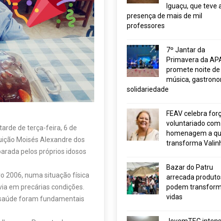
Iguaçu, que teve 
presença de mais de mil
professores
7º Jantar da
Primavera da AP
promete noite de
música, gastrono
solidariedade
FEAV celebra for
voluntariado com
rde de terça-feira, 6 de
homenagem a q
ituição Moisés Alexandre dos
transforma Valin
arada pelos próprios idosos
Bazar do Patru
 2006, numa situação física
arrecada produto
podem transform
via em precárias condições.
vidas
a saúde foram fundamentais