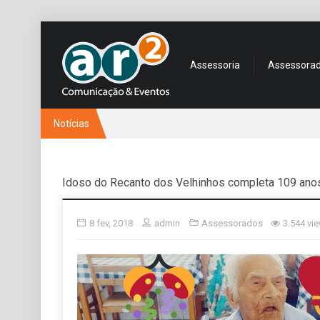
Assessoria
Assessora
Notícias
Idoso do Recanto dos Velhinhos completa 109 ano
8 fev, 2018
admin
Assessorados
3.544 vi