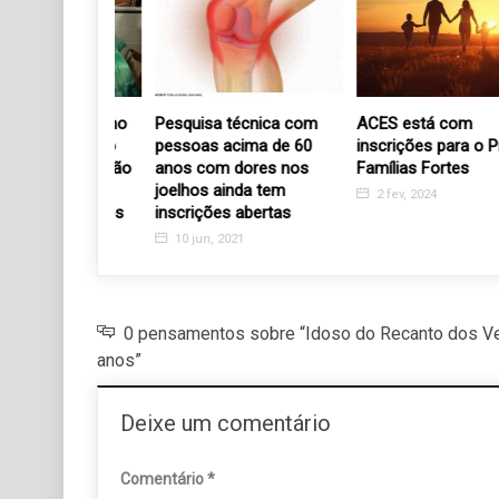
io do Risonho
Pesquisa técnica com
ACES está com
comemora o
pessoas acima de 60
inscrições para o Proje
io com doação
anos com dores nos
Famílias Fortes
 para o
joelhos ainda tem
2 fev, 2024
os Velhinhos
inscrições abertas
3
10 jun, 2021
0 pensamentos sobre “Idoso do Recanto dos Ve
anos”
Deixe um comentário
Comentário
*