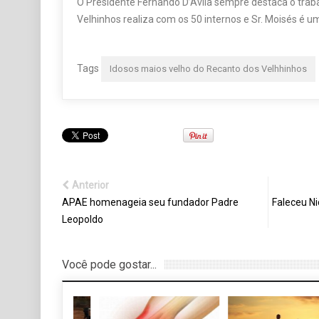
O Presidente Fernando D’Ávila sempre destaca o trab
Velhinhos realiza com os 50 internos e Sr. Moisés é 
Tags
Idosos maios velho do Recanto dos Velhhinhos
Anterior
APAE homenageia seu fundador Padre
Faleceu N
Leopoldo
Você pode gostar...