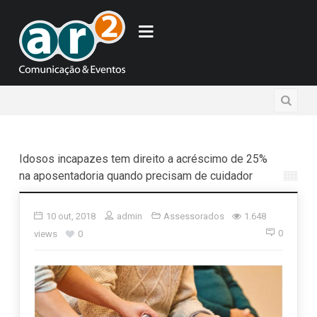
Idosos incapazes tem direito a acréscimo de 25%
na aposentadoria quando precisam de cuidador
10 out, 2018
admin
Assessorados
1.648
0
views
0