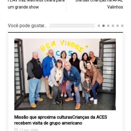
FEAV traz Matheus Ceará para
Dia das Crianças na APAE
um grande show
Valinhos
Você pode gostar...
rios
Missão que aproxima culturasCrianças da ACES
Rock 
recebem visita de grupo americano
27 d
17 jun, 2026