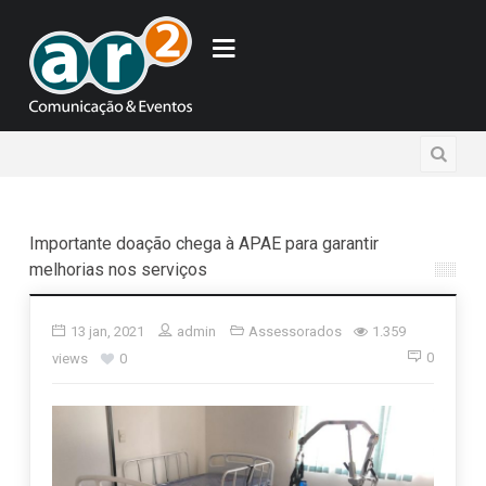
Importante doação chega à APAE para garantir
melhorias nos serviços
13 jan, 2021
admin
Assessorados
1.359
0
views
0