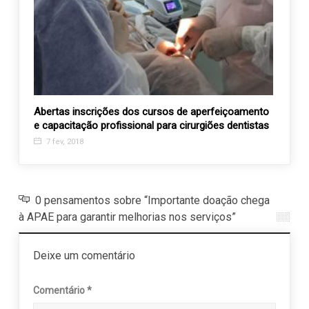
 as
Abertas inscrições dos cursos de aperfeiçoamento
Janta
e capacitação profissional para cirurgiões dentistas
anos 
7 fev, 2018
10 m
0 pensamentos sobre “Importante doação chega
à APAE para garantir melhorias nos serviços”
Deixe um comentário
Comentário
*