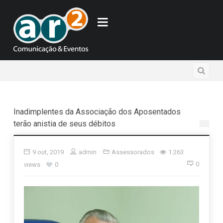
Inadimplentes da Associação dos Aposentados
terão anistia de seus débitos
9 out, 2019
admin
Assessorados
1.263
0
views
0