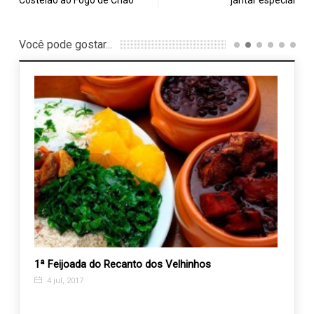
Costelão ao Fogo de Chão
jantar especial
Você pode gostar...
1ª Feijoada do Recanto dos Velhinhos
Entre 
 da
gener
4 jul, 2017
22 j